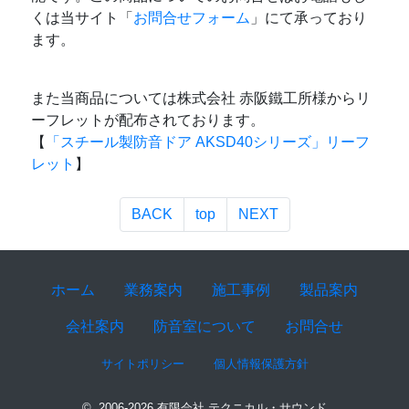
くは当サイト「
お問合せフォーム
」にて承っており
ます。
また当商品については株式会社 赤阪鐵工所様からリ
ーフレットが配布されております。
【
「スチール製防音ドア AKSD40シリーズ」リーフ
レット
】
BACK
top
NEXT
ホーム
業務案内
施工事例
製品案内
会社案内
防音室について
お問合せ
サイトポリシー
個人情報保護方針
© 2006-2026 有限会社 テクニカル・サウンド